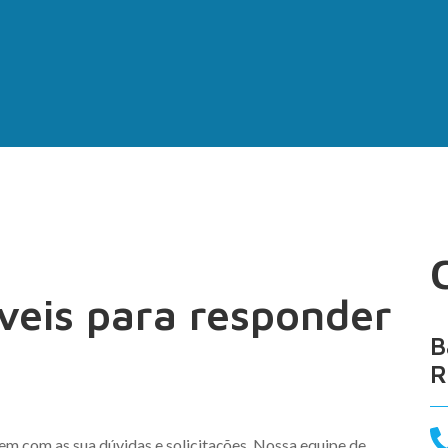
veis para responder
B
R
 com as sua dúvidas e solicitações. Nossa equipe de