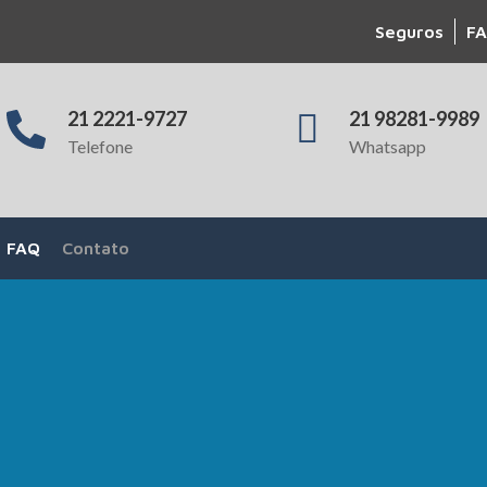
Seguros
FA
21 2221-9727
21 98281-9989
Telefone
Whatsapp
FAQ
Contato