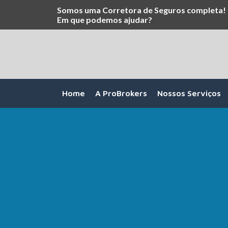
Somos uma Corretora de Seguros completa!
Em que podemos ajudar?
Home
A ProBrokers
Nossos Serviços