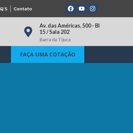
Q'S
Contato
Av. das Américas, 500 - Bl
15 / Sala 202
Barra da Tijuca
FAÇA UMA COTAÇÃO