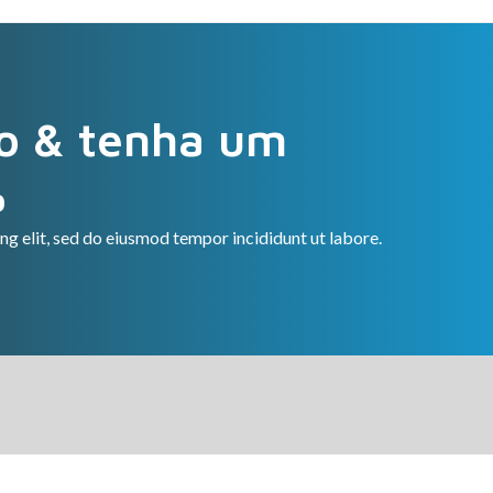
o & tenha um
%
ng elit, sed do eiusmod tempor incididunt ut labore.
tatos
Nossos Serviços