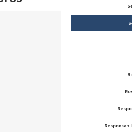
S
S
R
Res
Respon
Responsabili